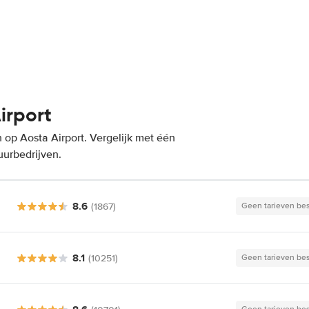
irport
op Aosta Airport. Vergelijk met één
uurbedrijven.
8.6
(1867)
Geen tarieven be
8.1
(10251)
Geen tarieven be