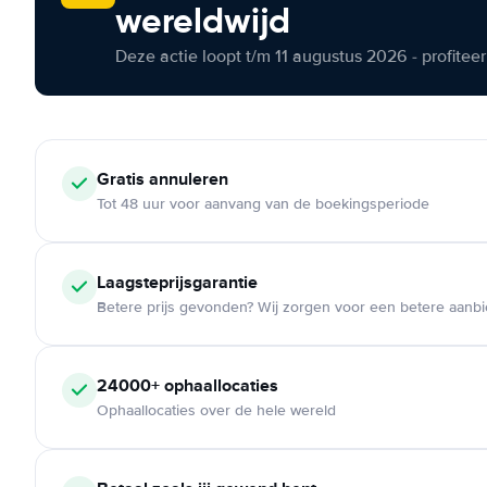
wereldwijd
Deze actie loopt t/m 11 augustus 2026 - profite
Gratis annuleren
Tot 48 uur voor aanvang van de boekingsperiode
Laagsteprijsgarantie
Betere prijs gevonden? Wij zorgen voor een betere aanb
24000+ ophaallocaties
Ophaallocaties over de hele wereld