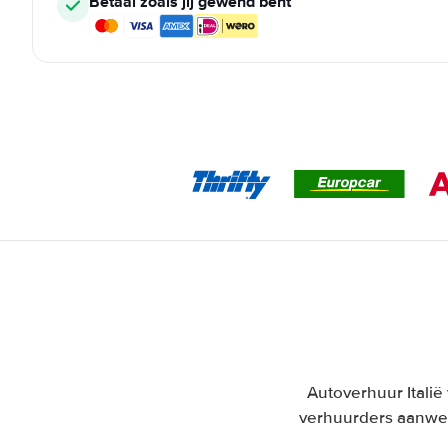
Betaal zoals jij gewend bent
Autoverhuur Italië 
verhuurders aanwez