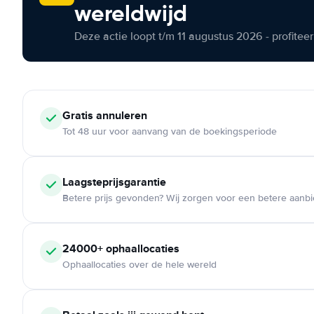
wereldwijd
Deze actie loopt t/m 11 augustus 2026 - profite
Gratis annuleren
Tot 48 uur voor aanvang van de boekingsperiode
Laagsteprijsgarantie
Betere prijs gevonden? Wij zorgen voor een betere aanb
24000+ ophaallocaties
Ophaallocaties over de hele wereld