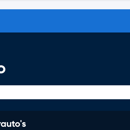
o
rauto's