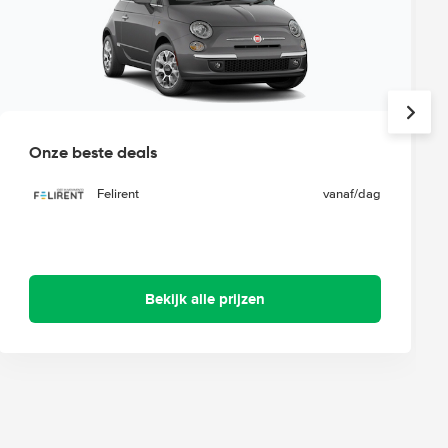
Onze beste deals
Felirent
vanaf
/dag
Bekijk alle prijzen