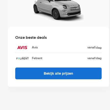
Onze beste deals
Avis
vanaf
/dag
Felirent
vanaf
/dag
Bekijk alle prijzen