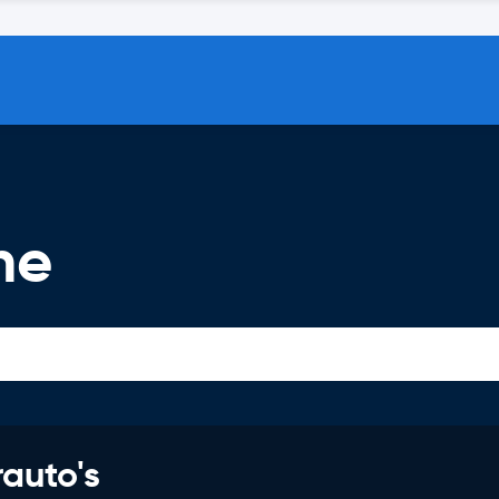
ne
rauto's