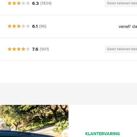
6.3
(1324)
Geen tarieven be
6.1
vanaf
/ d
(86)
7.6
(901)
Geen tarieven be
KLANTERVARING