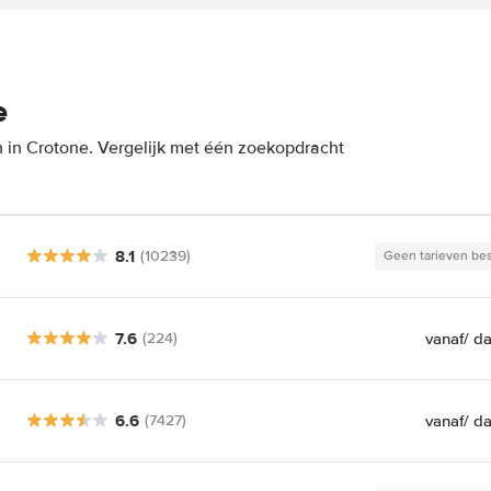
e
 in Crotone. Vergelijk met één zoekopdracht
8.1
(10239)
Geen tarieven be
7.6
vanaf
/ d
(224)
6.6
vanaf
/ d
(7427)