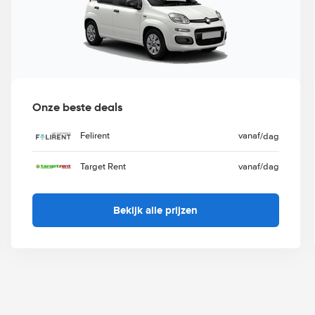
Onze beste deals
Felirent
vanaf
/dag
Target Rent
vanaf
/dag
Bekijk alle prijzen