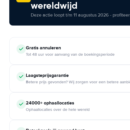
wereldwijd
Deze actie loopt t/m 11 augustus 2026 - profite
Gratis annuleren
Tot 48 uur voor aanvang van de boekingsperiode
Laagsteprijsgarantie
Betere prijs gevonden? Wij zorgen voor een betere aanb
24000+ ophaallocaties
Ophaallocaties over de hele wereld