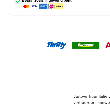
Betaal zoals jij gewend bent
Autoverhuur Italië 
verhuurders aanwez