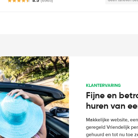
8.5
(6965)
Geen tarieven be
KLANTERVARING
Fijne en bet
huren van ee
Makkelijke website, een
geregeld Vriendelijk pe
gehuurd en tot nu toe z