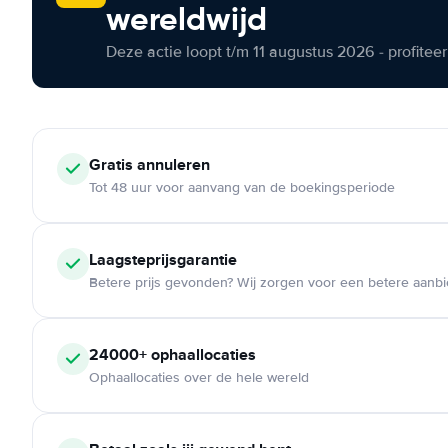
wereldwijd
Deze actie loopt t/m 11 augustus 2026 - profite
Gratis annuleren
Tot 48 uur voor aanvang van de boekingsperiode
Laagsteprijsgarantie
Betere prijs gevonden? Wij zorgen voor een betere aanb
24000+ ophaallocaties
Ophaallocaties over de hele wereld