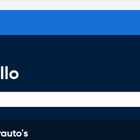
llo
rauto's