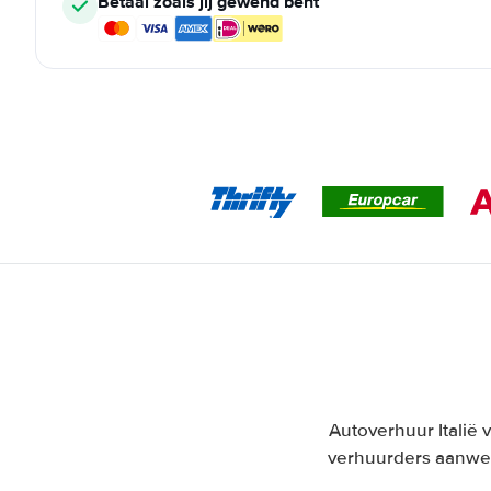
Betaal zoals jij gewend bent
Autoverhuur Italië 
verhuurders aanwez