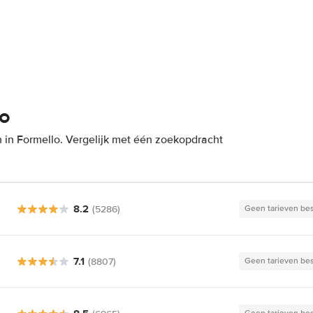
lo
 in Formello. Vergelijk met één zoekopdracht
8.2
(5286)
Geen tarieven be
7.1
(8807)
Geen tarieven be