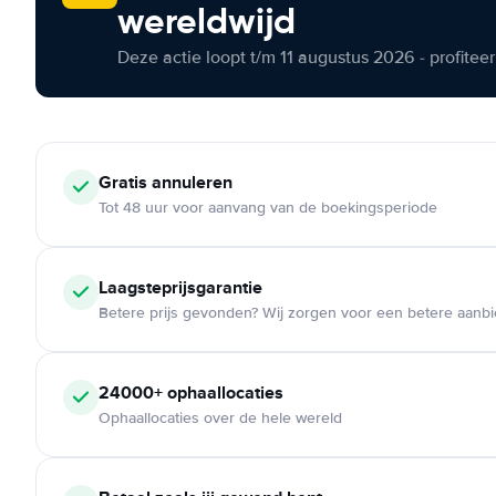
wereldwijd
Deze actie loopt t/m 11 augustus 2026 - profite
Gratis annuleren
Tot 48 uur voor aanvang van de boekingsperiode
Laagsteprijsgarantie
Betere prijs gevonden? Wij zorgen voor een betere aanb
24000+ ophaallocaties
Ophaallocaties over de hele wereld