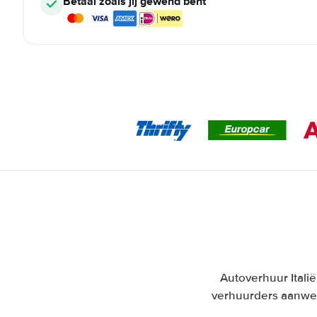
Betaal zoals jij gewend bent
Autoverhuur Italië
verhuurders aanwez