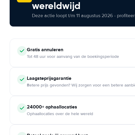
wereldwijd
Deze actie loopt t/m 11 augustus 2026 - profite
Gratis annuleren
Tot 48 uur voor aanvang van de boekingsperiode
Laagsteprijsgarantie
Betere prijs gevonden? Wij zorgen voor een betere aanb
24000+ ophaallocaties
Ophaallocaties over de hele wereld