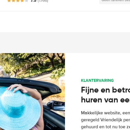
7.5
(1766)
Geen tarieven be
KLANTERVARING
Fijne en bet
huren van ee
Makkelijke website, een
geregeld Vriendelijk pe
gehuurd en tot nu toe z