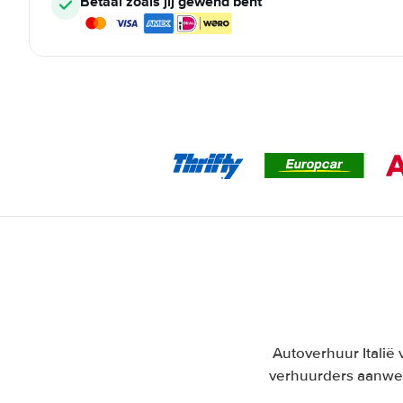
Betaal zoals jij gewend bent
Autoverhuur Italië 
verhuurders aanwez