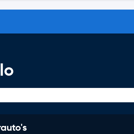
lo
rauto's