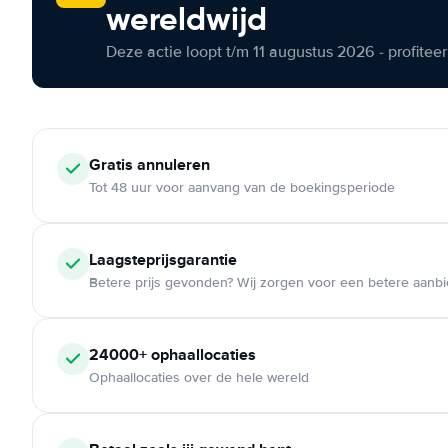
wereldwijd
Deze actie loopt t/m 11 augustus 2026 - profite
Gratis annuleren
Tot 48 uur voor aanvang van de boekingsperiode
Laagsteprijsgarantie
Betere prijs gevonden? Wij zorgen voor een betere aanb
24000+ ophaallocaties
Ophaallocaties over de hele wereld