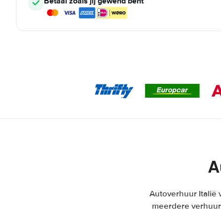
Betaal zoals jij gewend bent
A
Autoverhuur Italië v
meerdere verhuurd