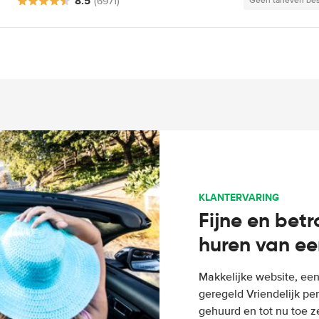
8.5
(6971)
Geen tarieven be
KLANTERVARING
Fijne en bet
huren van ee
Makkelijke website, een
geregeld Vriendelijk pe
gehuurd en tot nu toe z