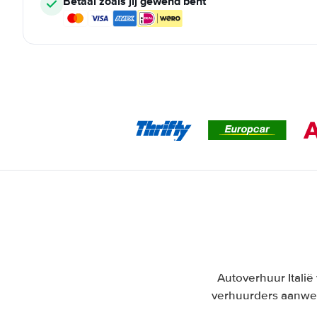
Betaal zoals jij gewend bent
Autoverhuur Italië 
verhuurders aanwez