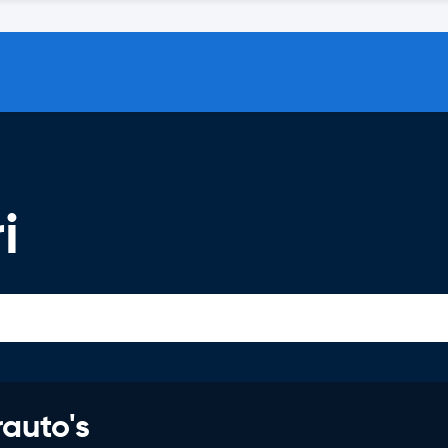
i
rauto's