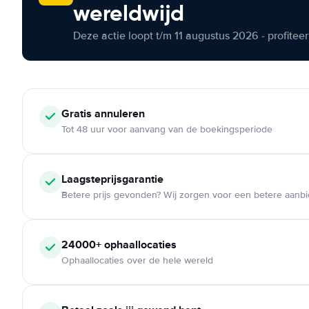
wereldwijd
Deze actie loopt t/m 11 augustus 2026 - profite
Gratis annuleren
Tot 48 uur voor aanvang van de boekingsperiode
Laagsteprijsgarantie
Betere prijs gevonden? Wij zorgen voor een betere aanb
24000+ ophaallocaties
Ophaallocaties over de hele wereld